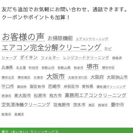
友だち追加でお気軽にお問い合わせ、通話できます。
クーポンやポイントも加算！
お客様の声
お掃除機能
エアコンクリーニング
エアコン完全分解クリーニング
カビ
ダイキン
シャープ
フィルター
レンジフードクリーニング
価格表
堺市
兵庫県
名古屋
吹田市
和歌山市
和歌山県
和泉市
堺市中区
大阪市
大阪府
大阪狭山市
堺市北区
堺市南区
大東市
大阪市淀川区
守口市
尼崎市
富田林市
岸和田市
愛知県
富田林
換気扇クリーニング
業務用エアコンクリーニング
東大阪市
松原市
枚方市
摂津市
空気清浄機クリーニング
豊中市
羽曳野市
茨木市
西区
西宮市
阪南市
高槻市
愛生（あいせい）クリーンサービス