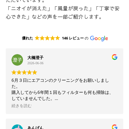
ただいています。
「ニオイが消えた」「風量が戻った」「丁寧で安
心できた」などの声を一部ご紹介します。
優れた
146 レビュー
の
大橋澄子
2026-06-06
6月３日にエアコンのクリーニングをお願いしまし
た。
購入してから6年間１回もフィルターも何も掃除は、
していませんでした。
キッチンと繋がっているリビングのエアコンの汚れ
続きを読む
は、想像を遥かに超えるものでした。
油汚れが酷く回転ブラシの先には光る油が見えていま
した。
あんぱん
分解してのクリーニングでなかったら、落ちない汚れ