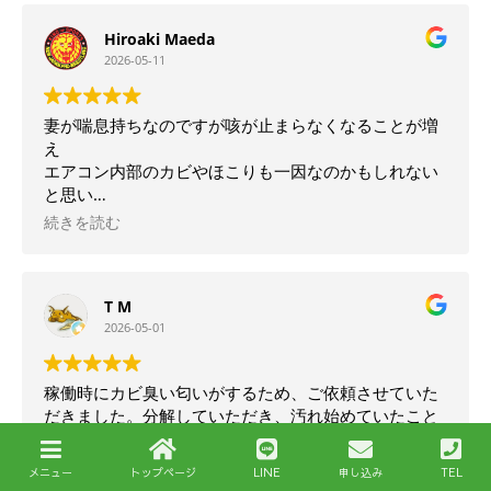
後の汚れ、カビ対策も教えて頂きましてありがとうご
Hiroaki Maeda
ざいました。
2026-05-11
最後に、敏速丁寧な作業で安心してお任せする事が出
来ましたこと、誠にありがとうございました。
妻が喘息持ちなのですが咳が止まらなくなることが増
え
エアコン内部のカビやほこりも一因なのかもしれない
と思い
クリーニング業者さんを探し始めました。
続きを読む
併せて以前から気になっていた本体からの水漏れも
解決したいと考えていました。
T M
いろいろ調べる中で「完全分解クリーニング」という
2026-05-01
言葉を
目にしてLINEで問い合わせをしたのが今回お願いする
きっかけ
稼働時にカビ臭い匂いがするため、ご依頼させていた
でした。
だきました。分解していただき、汚れ始めていたこと
が確認できました。こんなわずかな汚れでも匂いが気
やり取りの時点から丁寧で安心感がありました。
になっていたので、早めにご依頼させていただき本当
実際の施工も完璧でクリーニング後は見違えるほど
メニュー
トップページ
LINE
申し込み
TEL
によかったです。ドレンホースについてもありがとう
続きを読む