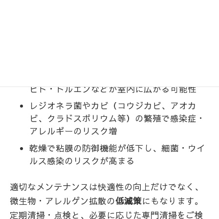
上記の解説では、以下のようなリスクが指摘され
ています：
フィルターで捕り切れない化学物質・微生
物・アレルゲンが拡散
冷媒や洗浄剤由来のベンゼン・ホルムアルデ
ヒド・トルエンなどが室内に広がる可能性
レジオネラ菌やカビ（コウジカビ、アオカ
ビ、クラドスポリウム等）の繁殖で感染症・
アレルギーのリスク増
乾燥で粘膜の防御機能が低下し、細菌・ウイ
ルス感染のリスクが高まる
適切なメンテナンスは快適性の向上だけでなく、
微生物・アレルゲン拡散の
低減策
にもなります。
定期清掃・点検と、必要に応じた専門清掃をご検