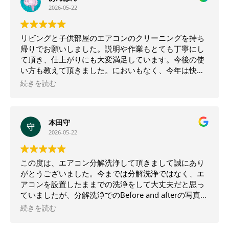
2026-05-22
であるのは明らかでした。
もし、フィルターくらいマメに掃除していたとして
も、全体的な汚れを見ると小手先くらいのクリーニン
リビングと子供部屋のエアコンのクリーニングを持ち
グでは、無理だろと感じました。
帰りでお願いしました。説明や作業もとても丁寧にし
今回、分解してのクリーニングを選んで良かったと思
て頂き、仕上がりにも大変満足しています。今後の使
いました。
い方も教えて頂きました。においもなく、今年は快適
愛生クリーンサービスさんに丁寧な作業をして頂き感
に使えそうです。本当にありがとうございました。
続きを読む
謝でした。
金額は、簡単なクリーニングよりも高くはなります
が、快適に使い続ける為には分解してのクリーニング
が一番ですね
本田守
2026-05-22
この度は、エアコン分解洗浄して頂きまして誠にあり
がとうございました。今までは分解洗浄ではなく、エ
アコンを設置したままでの洗浄をして大丈夫だと思っ
ていましたが、分解洗浄でのBefore and afterの写真を
拝見したところエアコン内部の見えない所に大変汚れ
続きを読む
やカビが発生していることを知りました。今回の分解
洗浄を実施した事は大正解だと思っています。また今