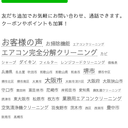
友だち追加でお気軽にお問い合わせ、通話できます。
クーポンやポイントも加算！
お客様の声
お掃除機能
エアコンクリーニング
エアコン完全分解クリーニング
カビ
ダイキン
シャープ
フィルター
レンジフードクリーニング
価格表
堺市
兵庫県
名古屋
吹田市
和歌山市
和歌山県
和泉市
堺市中区
大阪市
大阪府
大阪狭山市
堺市北区
堺市南区
大東市
大阪市淀川区
守口市
尼崎市
富田林市
岸和田市
愛知県
富田林
換気扇クリーニング
業務用エアコンクリーニング
東大阪市
松原市
枚方市
摂津市
空気清浄機クリーニング
豊中市
羽曳野市
茨木市
西区
西宮市
阪南市
高槻市