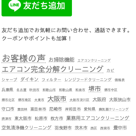
友だち追加でお気軽にお問い合わせ、通話できます。
クーポンやポイントも加算！
お客様の声
お掃除機能
エアコンクリーニング
エアコン完全分解クリーニング
カビ
ダイキン
シャープ
フィルター
レンジフードクリーニング
価格表
堺市
兵庫県
名古屋
吹田市
和歌山市
和歌山県
和泉市
堺市中区
大阪市
大阪府
大阪狭山市
堺市北区
堺市南区
大東市
大阪市淀川区
守口市
尼崎市
富田林市
岸和田市
愛知県
富田林
換気扇クリーニング
業務用エアコンクリーニング
東大阪市
松原市
枚方市
摂津市
空気清浄機クリーニング
豊中市
羽曳野市
茨木市
西区
西宮市