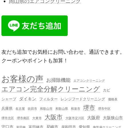
岡山県のエアコンクリーニング
友だち追加でお気軽にお問い合わせ、通話できます。
クーポンやポイントも加算！
お客様の声
お掃除機能
エアコンクリーニング
エアコン完全分解クリーニング
カビ
ダイキン
シャープ
フィルター
レンジフードクリーニング
価格表
堺市
兵庫県
名古屋
吹田市
和歌山市
和歌山県
和泉市
堺市中区
大阪市
大阪府
大阪狭山市
堺市北区
堺市南区
大東市
大阪市淀川区
守口市
尼崎市
富田林市
岸和田市
愛知県
富田林
換気扇クリーニング