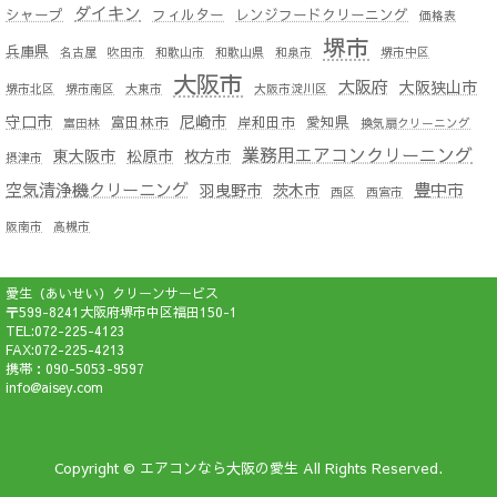
ダイキン
シャープ
フィルター
レンジフードクリーニング
価格表
堺市
兵庫県
名古屋
吹田市
和歌山市
和歌山県
和泉市
堺市中区
大阪市
大阪府
大阪狭山市
堺市北区
堺市南区
大東市
大阪市淀川区
守口市
尼崎市
富田林市
岸和田市
愛知県
富田林
換気扇クリーニング
業務用エアコンクリーニング
東大阪市
松原市
枚方市
摂津市
空気清浄機クリーニング
豊中市
羽曳野市
茨木市
西区
西宮市
阪南市
高槻市
愛生（あいせい）クリーンサービス
〒599-8241大阪府堺市中区福田150-1
TEL:072-225-4123
FAX:072-225-4213
携帯：090-5053-9597
info@aisey.com
Copyright © エアコンなら大阪の愛生 All Rights Reserved.