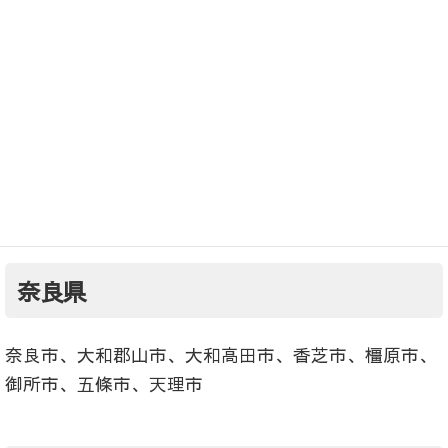
兵庫県（出張無料エリア）
尼崎市、西宮市、芦屋市
【出張料が必要な場合がある地域】
奈良県
奈良市、大和郡山市、大和高田市、香芝市、橿原市、
御所市、五條市、天理市