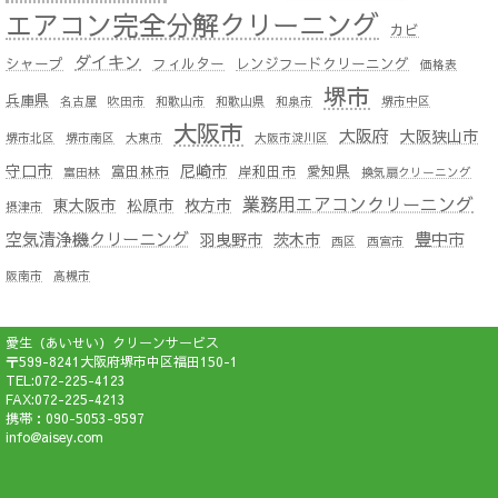
エアコン完全分解クリーニング
カビ
ダイキン
シャープ
フィルター
レンジフードクリーニング
価格表
堺市
兵庫県
名古屋
吹田市
和歌山市
和歌山県
和泉市
堺市中区
大阪市
大阪府
大阪狭山市
堺市北区
堺市南区
大東市
大阪市淀川区
守口市
尼崎市
富田林市
岸和田市
愛知県
富田林
換気扇クリーニング
業務用エアコンクリーニング
東大阪市
松原市
枚方市
摂津市
空気清浄機クリーニング
豊中市
羽曳野市
茨木市
西区
西宮市
阪南市
高槻市
愛生（あいせい）クリーンサービス
〒599-8241大阪府堺市中区福田150-1
TEL:072-225-4123
FAX:072-225-4213
携帯：090-5053-9597
info@aisey.com