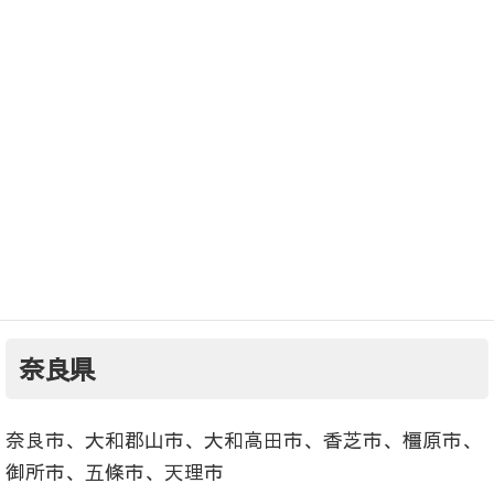
羽曳野市
藤井寺市
兵庫県（出張無料エリア）
尼崎市、西宮市、芦屋市
【出張料が必要な場合がある地域】
奈良県
奈良市、大和郡山市、大和高田市、香芝市、橿原市、
御所市、五條市、天理市